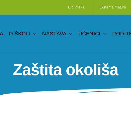
Biblioteka
Eksterna matura
A
O ŠKOLI
NASTAVA
UČENICI
RODITE
Zaštita okoliša