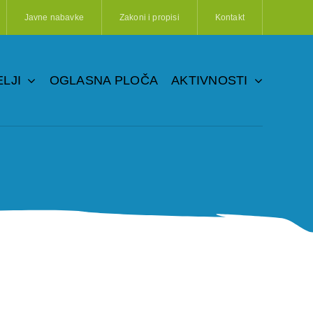
Javne nabavke
Zakoni i propisi
Kontakt
LJI
OGLASNA PLOČA
AKTIVNOSTI