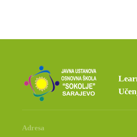
Lear
Učenj
Adresa