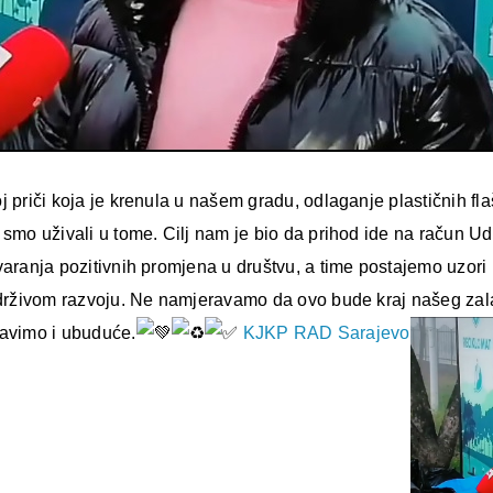
j priči koja je krenula u našem gradu, odlaganje plastičnih fl
a smo uživali u tome. Cilj nam je bio da prihod ide na račun 
tvaranja pozitivnih promjena u društvu, a time postajemo uzo
održivom razvoju. Ne namjeravamo da ovo bude kraj našeg zalag
tavimo i ubuduće.
KJKP RAD Sarajevo