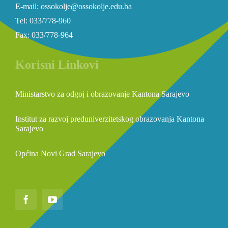
E-mail: ossokolje@ossokolje.edu.ba
Tel: 033/778-960
Fax: 033/778-964
Korisni Linkovi
Ministarstvo za odgoj i obrazovanje Kantona Sarajevo
Institut za razvoj preduniverzitetskog obrazovanja Kantona
Sarajevo
Općina Novi Grad Sarajevo