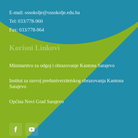
E-mail: ossokolje@ossokolje.edu.ba
Tel: 033/778-960
Fax: 033/778-964
Korisni Linkovi
Ministarstvo za odgoj i obrazovanje Kantona Sarajevo
Institut za razvoj preduniverzitetskog obrazovanja Kantona
Sarajevo
Općina Novi Grad Sarajevo