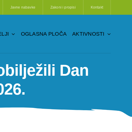
Javne nabavke
Zakoni i propisi
Kontakt
LJI
OGLASNA PLOČA
AKTIVNOSTI
bilježili Dan
026.