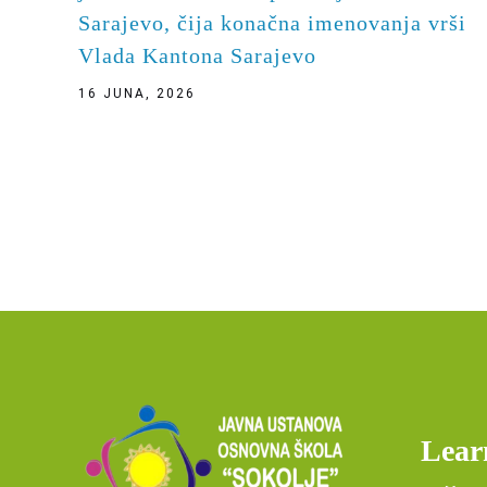
Sarajevo, čija konačna imenovanja vrši
Vlada Kantona Sarajevo
16 JUNA, 2026
Lear