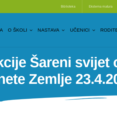
Biblioteka
Eksterna matura
A
O ŠKOLI
NASTAVA
UČENICI
RODITE
cije Šareni svijet o
nete Zemlje 23.4.2