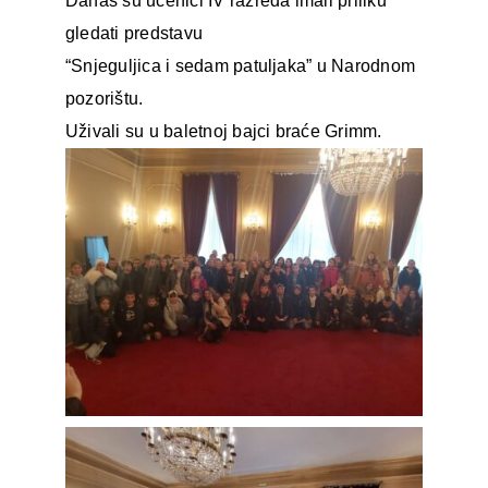
Danas su učenici IV razreda imali priliku
gledati predstavu
“Snjeguljica i sedam patuljaka” u Narodnom
pozorištu.
Uživali su u baletnoj bajci braće Grimm.