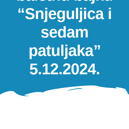
Oglasna ploča
“Snjeguljica i
Aktivnosti
sedam
patuljaka”
5.12.2024.