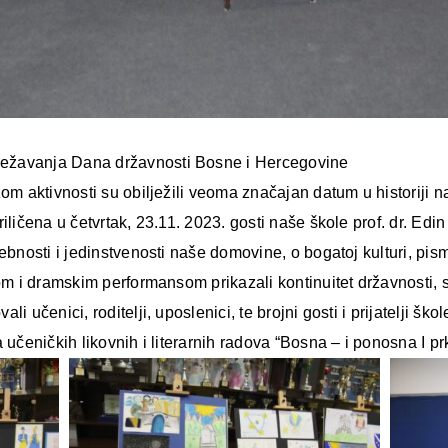
ežavanja Dana državnosti Bosne i Hercegovine
zom aktivnosti su obilježili veoma značajan datum u historiji
iličena u četvrtak, 23.11. 2023. gosti naše škole prof. dr. Edi
bnosti i jedinstvenosti naše domovine, o bogatoj kulturi, pismeno
mom i dramskim performansom prikazali kontinuitet državnosti, s
 učenici, roditelji, uposlenici, te brojni gosti i prijatelji škol
 učeničkih likovnih i literarnih radova “Bosna – i ponosna I pr