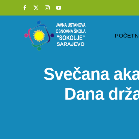
Skip
to
content
POČETN
Svečana aka
Dana drža