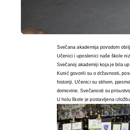
Svečana akademija povodom obilj
Učenici i uposlenici naše škole ni
Svečanoj akademiji koja je bila upr
Kunić govorili su o državnosti, pose
historiji. Učenici su stihom, pjes
domovine. Svečanosti su prisustvovali
U holu škole je postavljena izložba