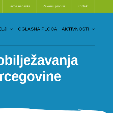
Javne nabavke
Zakoni i propisi
Kontakt
LJI
OGLASNA PLOČA
AKTIVNOSTI
bilježavanja
ercegovine