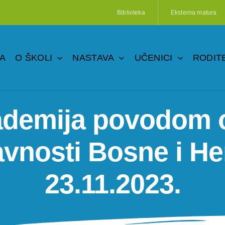
Biblioteka
Eksterna matura
A
O ŠKOLI
NASTAVA
UČENICI
RODITE
demija povodom o
vnosti Bosne i H
23.11.2023.