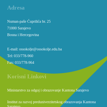
Adresa
Numan-paše Ćuprilića br. 25
71000 Sarajevo
Bosna i Hercegovina
E-mail: ossokolje@ossokolje.edu.ba
Tel: 033/778-960
Fax: 033/778-964
Korisni Linkovi
Ministarstvo za odgoj i obrazovanje Kantona Sarajevo
Institut za razvoj preduniverzitetskog obrazovanja Kantona
Sarajevo