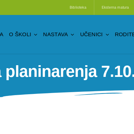
Biblioteka
Eksterna matura
A
O ŠKOLI
NASTAVA
UČENICI
RODITE
 planinarenja 7.10