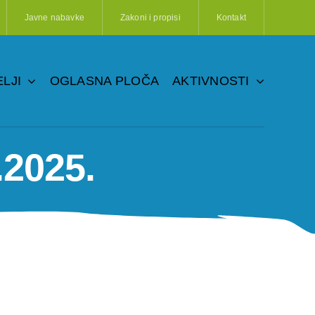
Javne nabavke
Zakoni i propisi
Kontakt
LJI
OGLASNA PLOČA
AKTIVNOSTI
.2025.