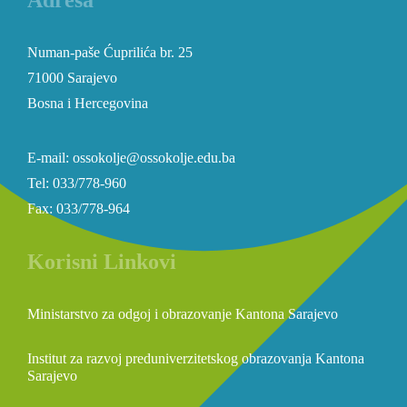
Adresa
Numan-paše Ćuprilića br. 25
71000 Sarajevo
Bosna i Hercegovina
E-mail: ossokolje@ossokolje.edu.ba
Tel: 033/778-960
Fax: 033/778-964
Korisni Linkovi
Ministarstvo za odgoj i obrazovanje Kantona Sarajevo
Institut za razvoj preduniverzitetskog obrazovanja Kantona
Sarajevo