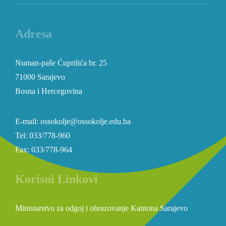
Adresa
Numan-paše Ćuprilića br. 25
71000 Sarajevo
Bosna i Hercegovina
E-mail: ossokolje@ossokolje.edu.ba
Tel: 033/778-960
Fax: 033/778-964
Korisni Linkovi
Ministarstvo za odgoj i obrazovanje Kantona Sarajevo