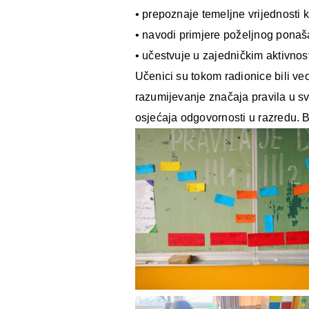
• prepoznaje temeljne vrijednosti ko
• navodi primjere poželjnog ponaša
• učestvuje u zajedničkim aktivno
Učenici su tokom radionice bili veo
razumijevanje značaja pravila u s
osjećaja odgovornosti u razredu. 