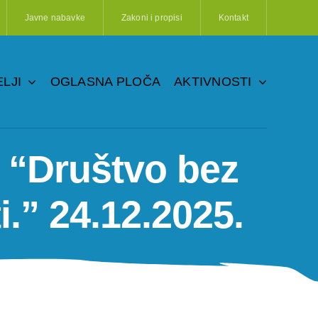
Javne nabavke
Zakoni i propisi
Kontakt
LJI
OGLASNA PLOČA
AKTIVNOSTI
a “Društvo bez
i.” 24.12.2025.