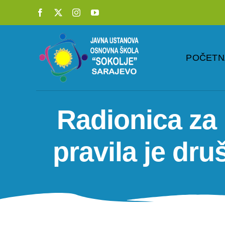
Skip
to
content
POČETN
Radionica za 
pravila je dru