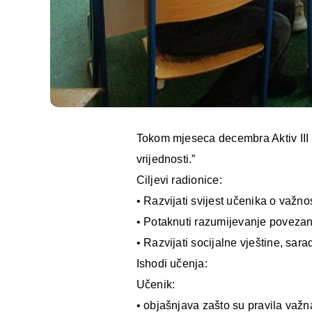
Tokom mjeseca decembra Aktiv III r
vrijednosti.”
Ciljevi radionice:
• Razvijati svijest učenika o važnos
• Potaknuti razumijevanje povezanos
• Razvijati socijalne vještine, sa
Ishodi učenja:
Učenik:
• objašnjava zašto su pravila važna