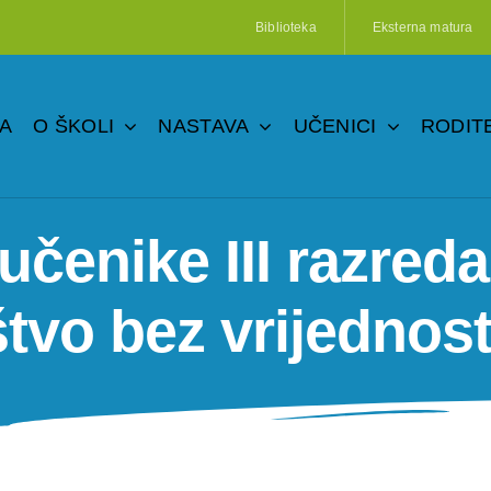
Biblioteka
Eksterna matura
A
O ŠKOLI
NASTAVA
UČENICI
RODITE
učenike III razred
štvo bez vrijednost