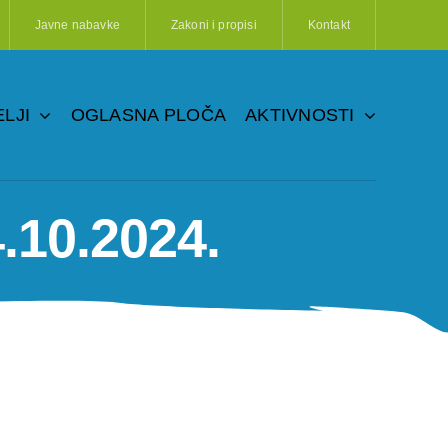
Javne nabavke
Zakoni i propisi
Kontakt
LJI
OGLASNA PLOČA
AKTIVNOSTI
.10.2024.