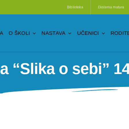
Biblioteka
Eksterna matura
A
O ŠKOLI
NASTAVA
UČENICI
RODITE
a “Slika o sebi” 14