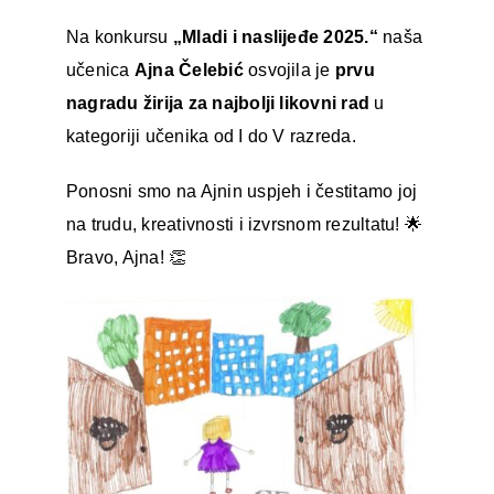
Na konkursu
„Mladi i naslijeđe 2025.“
naša
učenica
Ajna Čelebić
osvojila je
prvu
nagradu žirija za najbolji likovni rad
u
kategoriji učenika od I do V razreda.
Ponosni smo na Ajnin uspjeh i čestitamo joj
na trudu, kreativnosti i izvrsnom rezultatu! 🌟
Bravo, Ajna! 👏