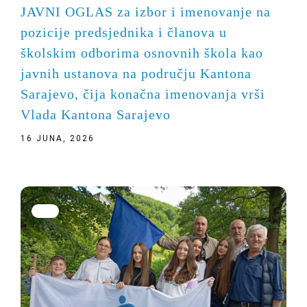
JAVNI OGLAS za izbor i imenovanje na
pozicije predsjednika i članova u
školskim odborima osnovnih škola kao
javnih ustanova na području Kantona
Sarajevo, čija konačna imenovanja vrši
Vlada Kantona Sarajevo
16 JUNA, 2026