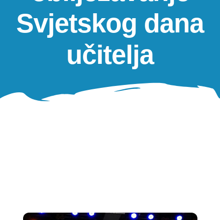
Oglasna ploča
Svjetskog dana
Aktivnosti
učitelja