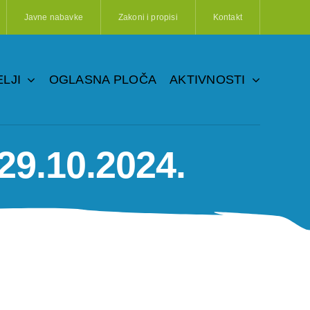
Javne nabavke
Zakoni i propisi
Kontakt
LJI
OGLASNA PLOČA
AKTIVNOSTI
29.10.2024.