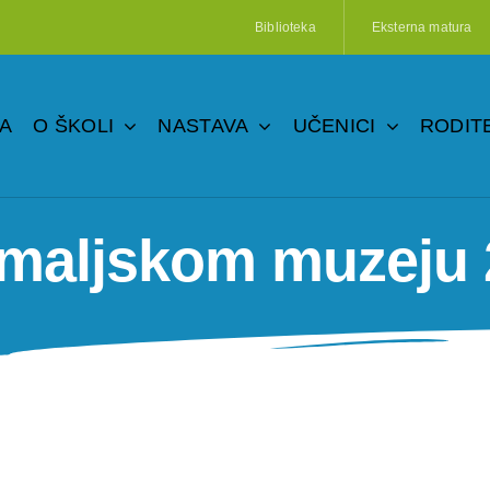
Biblioteka
Eksterna matura
A
O ŠKOLI
NASTAVA
UČENICI
RODITE
maljskom muzeju 