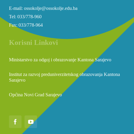
E-mail: ossokolje@ossokolje.edu.ba
Tel: 033/778-960
Fax: 033/778-964
Korisni Linkovi
Ministarstvo za odgoj i obrazovanje Kantona Sarajevo
Institut za razvoj preduniverzitetskog obrazovanja Kantona
Sarajevo
Općina Novi Grad Sarajevo