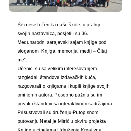
Šezdeset učenika naše škole, u pratnji
svojih nastavnica, posjetili su 36.
Međunarodni sarajevski sajam knjige pod
sloganom “Knjiga, memorija, medij – Čitaj
me”.
Učenici su sa velikim interesovanjem
razgledali štandove izdavačkih kuća,
razgovarali o knjigama i kupili knjige svojih
omiljenih autora. Posebno pažnju su im
privukli štandovi sa interaktivnim sadržajima.
Prisustvovali su druženju-Putopisnom
putovanju Natalije Mitrić u okviru projekta
Knjige u cipelama Udruženja Kreativna