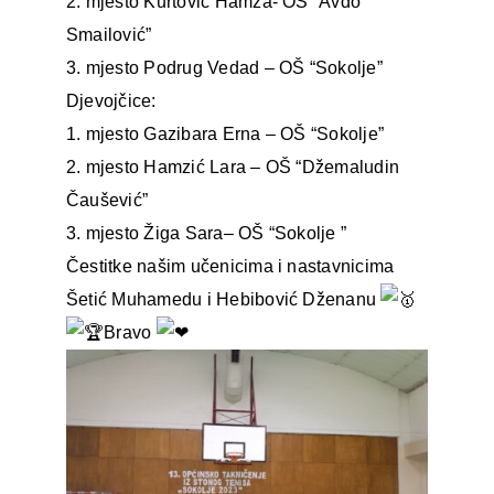
2. mjesto Kurtović Hamza- OŠ “Avdo
Smailović”
3. mjesto Podrug Vedad – OŠ “Sokolje”
Djevojčice:
1. mjesto Gazibara Erna – OŠ “Sokolje”
2. mjesto Hamzić Lara – OŠ “Džemaludin
Čaušević”
3. mjesto Žiga Sara– OŠ “Sokolje ”
Čestitke našim učenicima i nastavnicima
Šetić Muhamedu i Hebibović Dženanu
Bravo