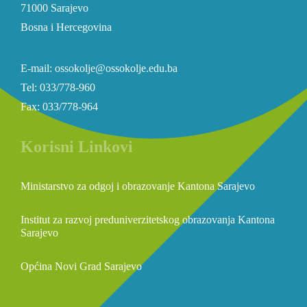
71000 Sarajevo
Bosna i Hercegovina
E-mail: ossokolje@ossokolje.edu.ba
Tel: 033/778-960
Fax: 033/778-964
Korisni Linkovi
Ministarstvo za odgoj i obrazovanje Kantona Sarajevo
Institut za razvoj preduniverzitetskog obrazovanja Kantona
Sarajevo
Općina Novi Grad Sarajevo