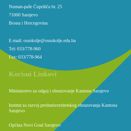
Numan-paše Ćuprilića br. 25
71000 Sarajevo
Bosna i Hercegovina
E-mail: ossokolje@ossokolje.edu.ba
Tel: 033/778-960
Fax: 033/778-964
Korisni Linkovi
Ministarstvo za odgoj i obrazovanje Kantona Sarajevo
Institut za razvoj preduniverzitetskog obrazovanja Kantona
Sarajevo
Općina Novi Grad Sarajevo