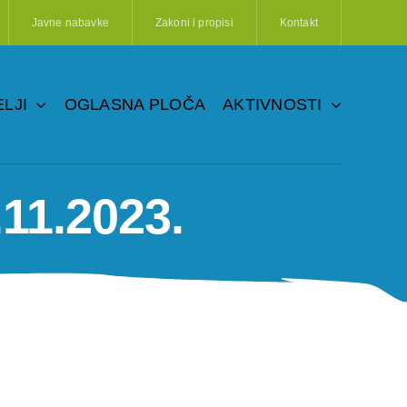
Javne nabavke
Zakoni i propisi
Kontakt
LJI
OGLASNA PLOČA
AKTIVNOSTI
11.2023.