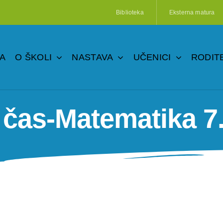
Biblioteka
Eksterna matura
A
O ŠKOLI
NASTAVA
UČENICI
RODITE
 čas-Matematika 7.