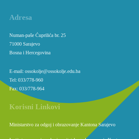
Adresa
Numan-paše Ćuprilića br. 25
71000 Sarajevo
Bosna i Hercegovina
E-mail: ossokolje@ossokolje.edu.ba
Tel: 033/778-960
Fax: 033/778-964
Korisni Linkovi
Ministarstvo za odgoj i obrazovanje Kantona Sarajevo