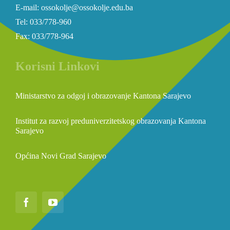
E-mail: ossokolje@ossokolje.edu.ba
Tel: 033/778-960
Fax: 033/778-964
Korisni Linkovi
Ministarstvo za odgoj i obrazovanje Kantona Sarajevo
Institut za razvoj preduniverzitetskog obrazovanja Kantona
Sarajevo
Općina Novi Grad Sarajevo