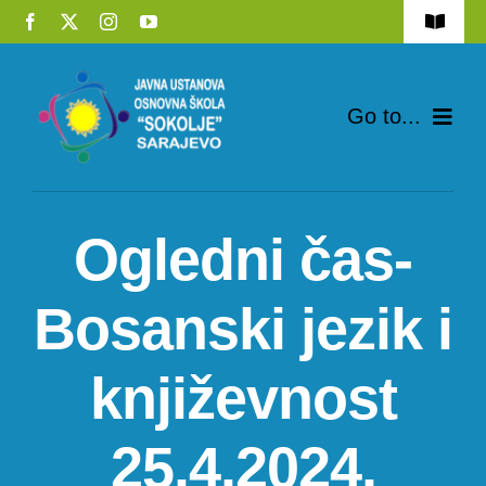
Skip
Toggle
to
Navigat
Biblioteka
content
Go to...
Eksterna matura
Početna
Javne nabavke
Ogledni čas-
O školi
Zakoni i propisi
Bosanski jezik i
Nastava
Kontakt
Učenici
književnost
Roditelji
25.4.2024.