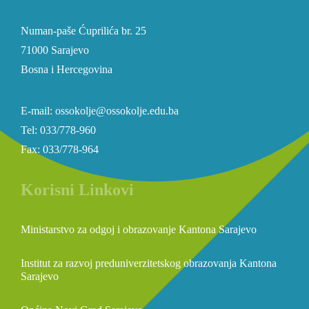
Numan-paše Ćuprilića br. 25
71000 Sarajevo
Bosna i Hercegovina
E-mail: ossokolje@ossokolje.edu.ba
Tel: 033/778-960
Fax: 033/778-964
Korisni Linkovi
Ministarstvo za odgoj i obrazovanje Kantona Sarajevo
Institut za razvoj preduniverzitetskog obrazovanja Kantona
Sarajevo