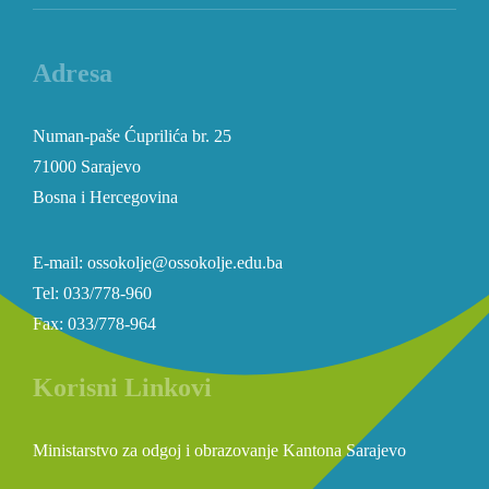
Adresa
Numan-paše Ćuprilića br. 25
71000 Sarajevo
Bosna i Hercegovina
E-mail: ossokolje@ossokolje.edu.ba
Tel: 033/778-960
Fax: 033/778-964
Korisni Linkovi
Ministarstvo za odgoj i obrazovanje Kantona Sarajevo