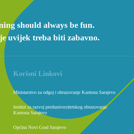
ning should always be fun.
e uvijek treba biti zabavno.
Korisni Linkovi
Ministarstvo za odgoj i obrazovanje Kantona Sarajevo
Institut za razvoj preduniverzitetskog obrazovanja
Kantona Sarajevo
Općina Novi Grad Sarajevo