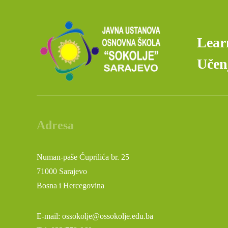
Lear
Učenj
Adresa
Numan-paše Ćuprilića br. 25
71000 Sarajevo
Bosna i Hercegovina
E-mail: ossokolje@ossokolje.edu.ba