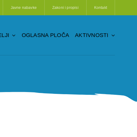
Javne nabavke
Zakoni i propisi
Kontakt
LJI
OGLASNA PLOČA
AKTIVNOSTI