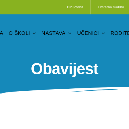
Biblioteka
Eksterna matura
A
O ŠKOLI
NASTAVA
UČENICI
RODITE
Obavijest