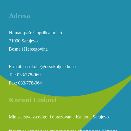
Adresa
Numan-paše Ćuprilića br. 25
71000 Sarajevo
Bosna i Hercegovina
E-mail: ossokolje@ossokolje.edu.ba
Tel: 033/778-960
Fax: 033/778-964
Korisni Linkovi
Ministarstvo za odgoj i obrazovanje Kantona Sarajevo