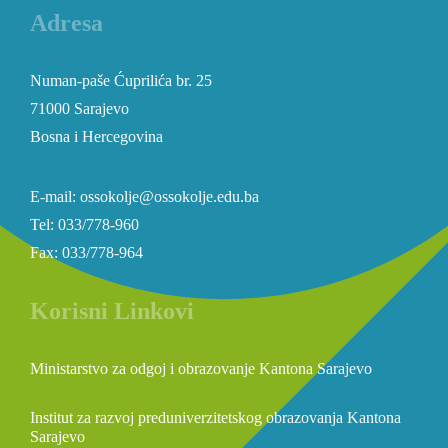
Adresa
Numan-paše Ćuprilića br. 25
71000 Sarajevo
Bosna i Hercegovina
E-mail: ossokolje@ossokolje.edu.ba
Tel: 033/778-960
Fax: 033/778-964
Korisni Linkovi
Ministarstvo za odgoj i obrazovanje Kantona Sarajevo
Institut za razvoj preduniverzitetskog obrazovanja Kantona
Sarajevo