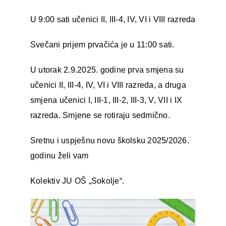
U 9:00 sati učenici II, III-4, IV, VI i VIII razreda
Svečani prijem prvačića je u 11:00 sati.
U utorak 2.9.2025. godine prva smjena su
učenici II, III-4, IV, VI i VIII razreda, a druga
smjena učenici I, III-1, III-2, III-3, V, VII i IX
razreda. Smjene se rotiraju sedmično.
Sretnu i uspješnu novu školsku 2025/2026.
godinu želi vam
Kolektiv JU OŠ „Sokolje“.