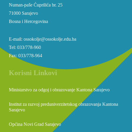
Numan-paše Ćuprilića br. 25
71000 Sarajevo
Bosna i Hercegovina
E-mail: ossokolje@ossokolje.edu.ba
Tel: 033/778-960
Fax: 033/778-964
Korisni Linkovi
Ministarstvo za odgoj i obrazovanje Kantona Sarajevo
Institut za razvoj preduniverzitetskog obrazovanja Kantona
Sarajevo
Općina Novi Grad Sarajevo