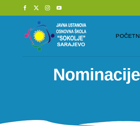
Skip
to
content
POČETN
Nominacije 