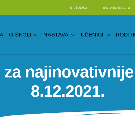
Biblioteka
Eksterna matura
A
O ŠKOLI
NASTAVA
UČENICI
RODITE
za najinovativnij
8.12.2021.