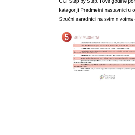
COI Step by Step. I ove godine po
kategoriji Predmetni nastavnici u 
Stručni saradnici na svim nivoima 