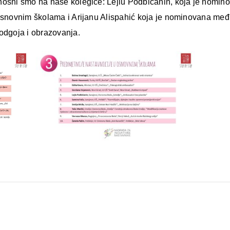
nosni smo na naše kolegice: Lejlu Podbićanin, koja je nomin
osnovnim školama i Arijanu Alispahić koja je nominovana među 
odgoja i obrazovanja.