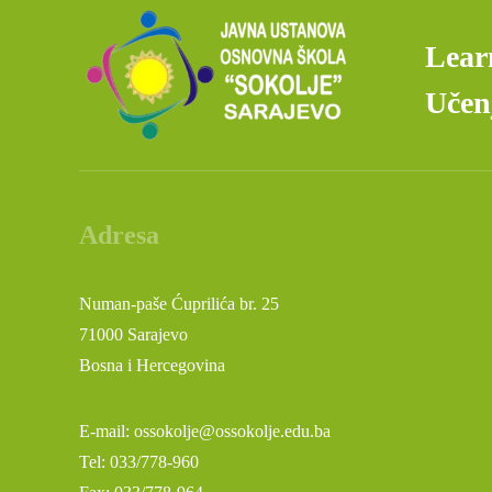
Lear
Učenj
Adresa
Numan-paše Ćuprilića br. 25
71000 Sarajevo
Bosna i Hercegovina
E-mail: ossokolje@ossokolje.edu.ba
Tel: 033/778-960