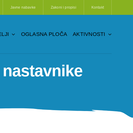
Javne nabavke
Zakoni i propisi
Kontakt
LJI
OGLASNA PLOČA
AKTIVNOSTI
e nastavnike