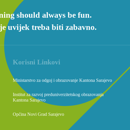
ning should always be fun.
e uvijek treba biti zabavno.
Korisni Linkovi
Ministarstvo za odgoj i obrazovanje Kantona Sarajevo
Institut za razvoj preduniverzitetskog obrazovanja
Kantona Sarajevo
Općina Novi Grad Sarajevo