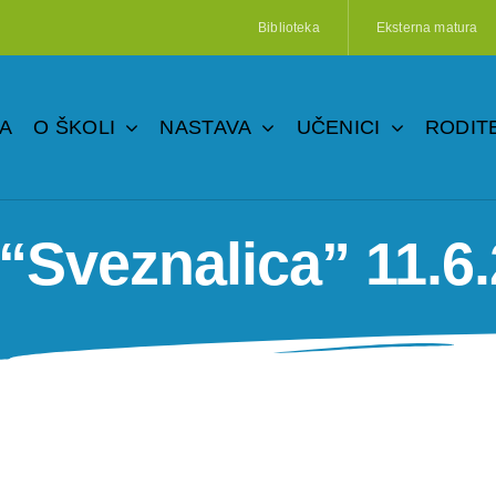
Biblioteka
Eksterna matura
A
O ŠKOLI
NASTAVA
UČENICI
RODITE
 “Sveznalica” 11.6.