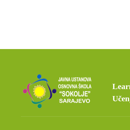
Lear
Učenj