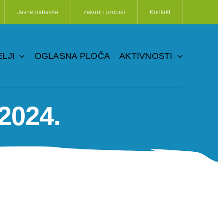
Javne nabavke
Zakoni i propisi
Kontakt
LJI
OGLASNA PLOČA
AKTIVNOSTI
2024.