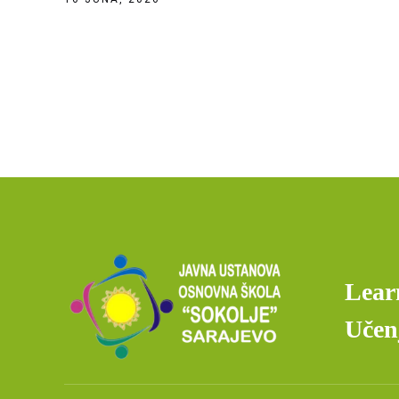
Lear
Učenj