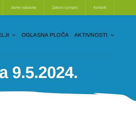
Javne nabavke
Zakoni i propisi
Kontakt
LJI
OGLASNA PLOČA
AKTIVNOSTI
a 9.5.2024.