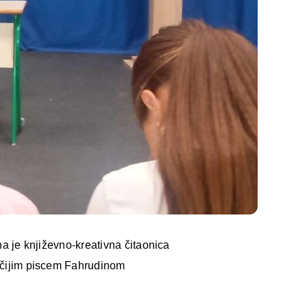
ana je književno-kreativna čitaonica
dječijim piscem Fahrudinom