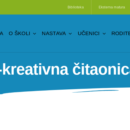
Biblioteka
Eksterna matura
A
O ŠKOLI
NASTAVA
UČENICI
RODITE
kreativna čitaonic