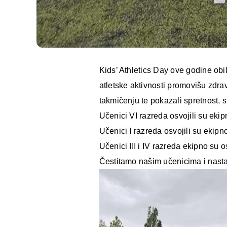
Kids’ Athletics Day ove godine obi
atletske aktivnosti promovišu zdrav
takmičenju te pokazali spretnost, sn
Učenici VI razreda osvojili su ekip
Učenici I razreda osvojili su ekipn
Učenici III i IV razreda ekipno su os
Čestitamo našim učenicima i nast