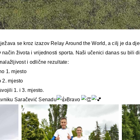
lježava se kroz izazov Relay Around the World, a cilj je da dj
 način života i vrijednosti sporta. Naši učenici danas su bili d
alažljivost i odlične rezultate:
no 1. mjesto
o 2. mjesto
vojili 1. i 3. mjesto.
avniku Saračević Senadu
Bravo