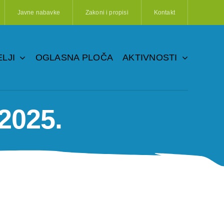
Javne nabavke
Zakoni i propisi
Kontakt
LJI
OGLASNA PLOČA
AKTIVNOSTI
.2025.