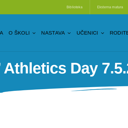
Biblioteka
Eksterna matura
A
O ŠKOLI
NASTAVA
UČENICI
RODITE
 Athletics Day 7.5