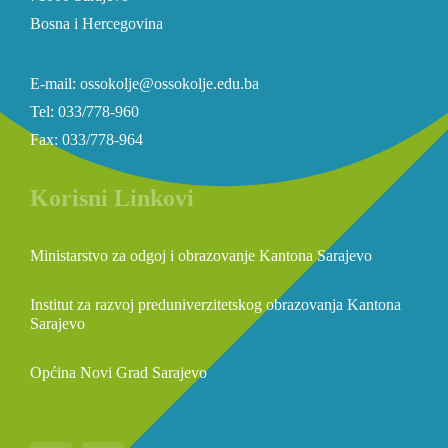
Bosna i Hercegovina
E-mail: ossokolje@ossokolje.edu.ba
Tel: 033/778-960
Fax: 033/778-964
Korisni Linkovi
Ministarstvo za odgoj i obrazovanje Kantona Sarajevo
Institut za razvoj preduniverzitetskog obrazovanja Kantona
Sarajevo
Općina Novi Grad Sarajevo