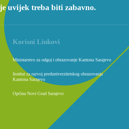
e uvijek treba biti zabavno.
Korisni Linkovi
Ministarstvo za odgoj i obrazovanje Kantona Sarajevo
Institut za razvoj preduniverzitetskog obrazovanja
Kantona Sarajevo
Općina Novi Grad Sarajevo