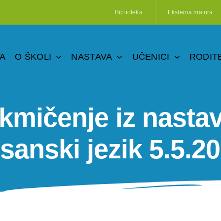
Biblioteka
Eksterna matura
A
O ŠKOLI
NASTAVA
UČENICI
RODITE
kmičenje iz nast
sanski jezik 5.5.20