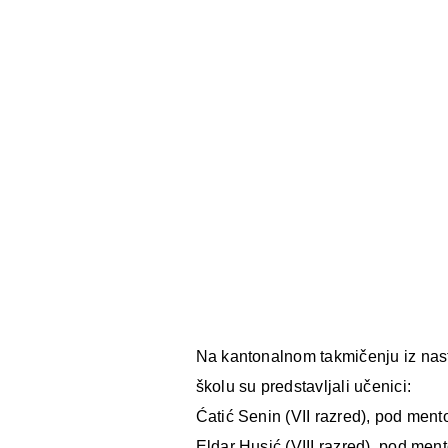
Na kantonalnom takmičenju iz nas
školu su predstavljali učenici:
Ćatić Senin (VII razred), pod ment
Eldar Husić (VIII razred), pod me