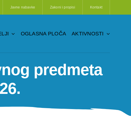
Javne nabavke
Zakoni i propisi
Kontakt
LJI
OGLASNA PLOČA
AKTIVNOSTI
avnog predmeta
26.