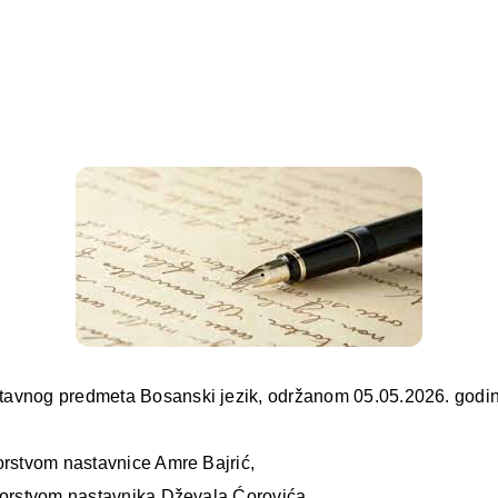
tavnog predmeta Bosanski jezik, održanom 05.05.2026. godine
orstvom nastavnice Amre Bajrić,
ntorstvom nastavnika Dževala Ćorovića.