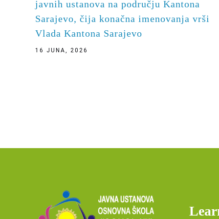
javnih ustanova na području Kantona
Sarajevo, čija konačna imenovanja vrši
Vlada Kantona Sarajevo
16 JUNA, 2026
Lear