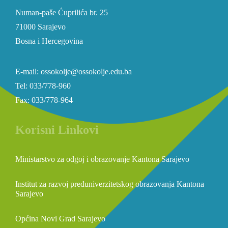
Numan-paše Ćuprilića br. 25
71000 Sarajevo
Bosna i Hercegovina
E-mail: ossokolje@ossokolje.edu.ba
Tel: 033/778-960
Fax: 033/778-964
Korisni Linkovi
Ministarstvo za odgoj i obrazovanje Kantona Sarajevo
Institut za razvoj preduniverzitetskog obrazovanja Kantona
Sarajevo
Općina Novi Grad Sarajevo