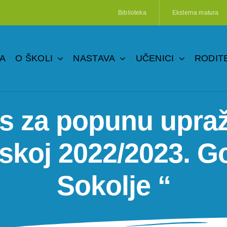
Biblioteka
Eksterna matura
A
O ŠKOLI
NASTAVA
UČENICI
RODITE
s za popunu upraž
skoj 2022/2023. Go
Sokolje “