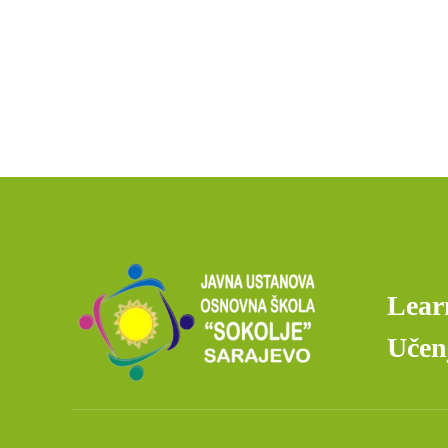
Lear
Učenj