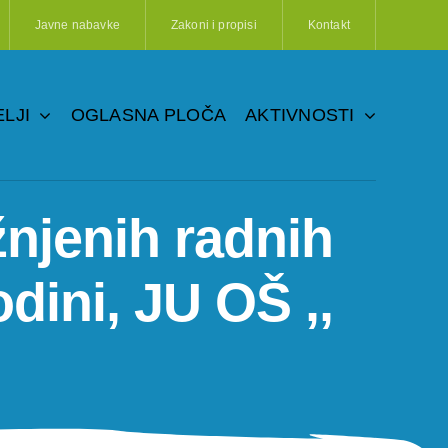
Javne nabavke
Zakoni i propisi
Kontakt
LJI
OGLASNA PLOČA
AKTIVNOSTI
njenih radnih
dini, JU OŠ ,,