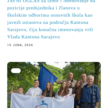
JAVNI OGLAS za izbor i imenovanje na
pozicije predsjednika i članova u
školskim odborima osnovnih škola kao
javnih ustanova na području Kantona
Sarajevo, čija konačna imenovanja vrši
Vlada Kantona Sarajevo
16 JUNA, 2026