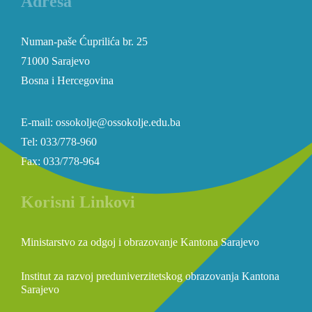
Adresa
Numan-paše Ćuprilića br. 25
71000 Sarajevo
Bosna i Hercegovina
E-mail: ossokolje@ossokolje.edu.ba
Tel: 033/778-960
Fax: 033/778-964
Korisni Linkovi
Ministarstvo za odgoj i obrazovanje Kantona Sarajevo
Institut za razvoj preduniverzitetskog obrazovanja Kantona
Sarajevo