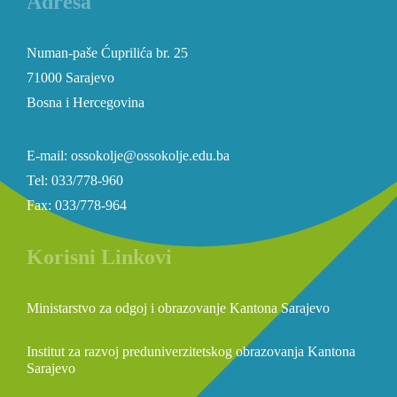
Adresa
Numan-paše Ćuprilića br. 25
71000 Sarajevo
Bosna i Hercegovina
E-mail: ossokolje@ossokolje.edu.ba
Tel: 033/778-960
Fax: 033/778-964
Korisni Linkovi
Ministarstvo za odgoj i obrazovanje Kantona Sarajevo
Institut za razvoj preduniverzitetskog obrazovanja Kantona
Sarajevo