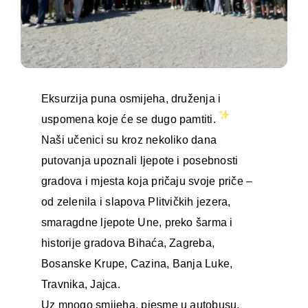
Eksurzija puna osmijeha, druženja i
uspomena koje će se dugo pamtiti.
Naši učenici su kroz nekoliko dana
putovanja upoznali ljepote i posebnosti
gradova i mjesta koja pričaju svoje priče –
od zelenila i slapova Plitvičkih jezera,
smaragdne ljepote Une, preko šarma i
historije gradova Bihaća, Zagreba,
Bosanske Krupe, Cazina, Banja Luke,
Travnika, Jajca.
Uz mnogo smijeha, pjesme u autobusu,