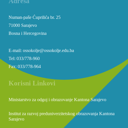
Adresa
Numan-paše Ćuprilića br. 25
71000 Sarajevo
Bosna i Hercegovina
E-mail: ossokolje@ossokolje.edu.ba
Tel: 033/778-960
Fax: 033/778-964
Korisni Linkovi
Ministarstvo za odgoj i obrazovanje Kantona Sarajevo
Institut za razvoj preduniverzitetskog obrazovanja Kantona
Sarajevo