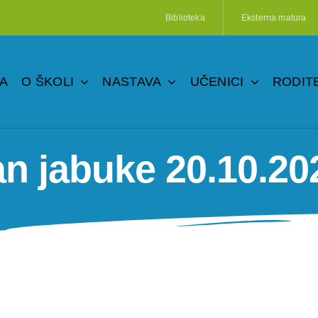
Biblioteka
Eksterna matura
A
O ŠKOLI
NASTAVA
UČENICI
RODITE
n jabuke 20.10.20