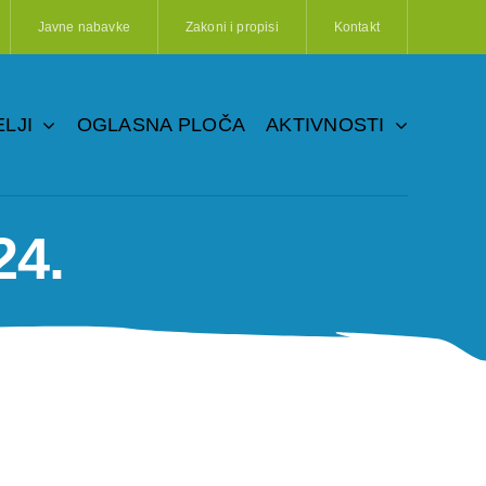
Javne nabavke
Zakoni i propisi
Kontakt
LJI
OGLASNA PLOČA
AKTIVNOSTI
24.