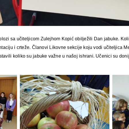
lozi sa učiteljicom Zulejhom Kopić obilježili Dan jabuke. Kol
entaciju i crteže. Članovi Likovne sekcije koju vodi učiteljica 
tavili koliko su jabuke važne u našoj ishrani. Učenici su doni
.