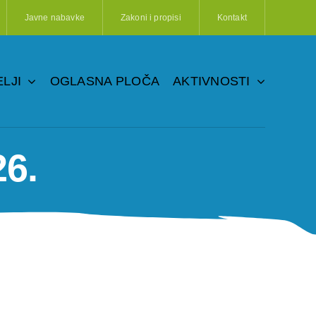
Javne nabavke
Zakoni i propisi
Kontakt
LJI
OGLASNA PLOČA
AKTIVNOSTI
26.