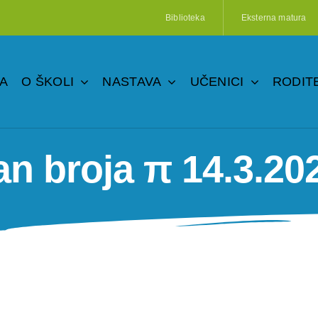
Biblioteka
Eksterna matura
A
O ŠKOLI
NASTAVA
UČENICI
RODITE
n broja π 14.3.20