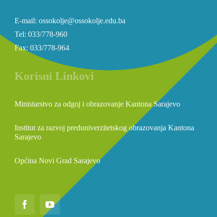
E-mail: ossokolje@ossokolje.edu.ba
Tel: 033/778-960
Fax: 033/778-964
Korisni Linkovi
Ministarstvo za odgoj i obrazovanje Kantona Sarajevo
Institut za razvoj preduniverzitetskog obrazovanja Kantona
Sarajevo
Općina Novi Grad Sarajevo