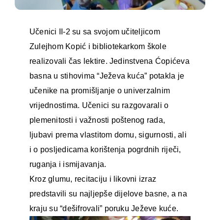
Učenici II-2 su sa svojom učiteljicom
Zulejhom Kopić i bibliotekarkom škole
realizovali čas lektire. Jedinstvena Ćopićeva
basna u stihovima “Ježeva kuća” potakla je
učenike na promišljanje o univerzalnim
vrijednostima. Učenici su razgovarali o
plemenitosti i važnosti poštenog rada,
ljubavi prema vlastitom domu, sigurnosti, ali
i o posljedicama korištenja pogrdnih riječi,
ruganja i ismijavanja.
Kroz glumu, recitaciju i likovni izraz
predstavili su najljepše dijelove basne, a na
kraju su “dešifrovali” poruku Ježeve kuće.