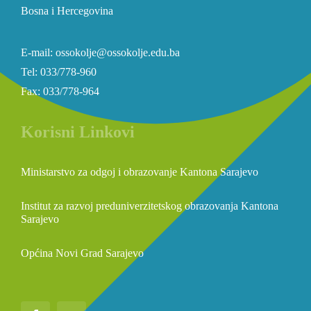
Bosna i Hercegovina
E-mail: ossokolje@ossokolje.edu.ba
Tel: 033/778-960
Fax: 033/778-964
Korisni Linkovi
Ministarstvo za odgoj i obrazovanje Kantona Sarajevo
Institut za razvoj preduniverzitetskog obrazovanja Kantona
Sarajevo
Općina Novi Grad Sarajevo