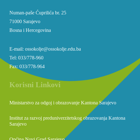
Numan-paše Ćuprilića br. 25
71000 Sarajevo
Bosna i Hercegovina
E-mail: ossokolje@ossokolje.edu.ba
Tel: 033/778-960
Fax: 033/778-964
Korisni Linkovi
Ministarstvo za odgoj i obrazovanje Kantona Sarajevo
Institut za razvoj preduniverzitetskog obrazovanja Kantona
Sarajevo
Općina Novi Grad Sarajevo