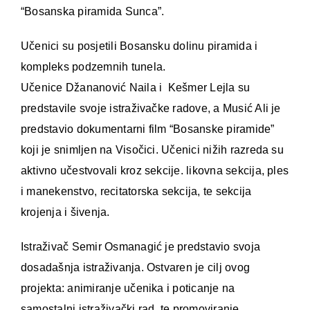
“Bosanska piramida Sunca”.
Učenici su posjetili Bosansku dolinu piramida i
kompleks podzemnih tunela.
Učenice Džananović Naila i Kešmer Lejla su
predstavile svoje istraživačke radove, a Musić Ali je
predstavio dokumentarni film “Bosanske piramide”
koji je snimljen na Visočici. Učenici nižih razreda su
aktivno učestvovali kroz sekcije. likovna sekcija, ples
i manekenstvo, recitatorska sekcija, te sekcija
krojenja i šivenja.
Istraživač Semir Osmanagić je predstavio svoja
dosadašnja istraživanja. Ostvaren je cilj ovog
projekta: animiranje učenika i poticanje na
samostalni istraživački rad, te promoviranje