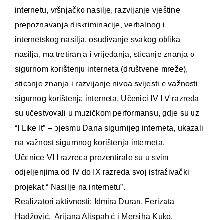
internetu, vršnjačko nasilje, razvijanje vještine
prepoznavanja diskriminacije, verbalnog i
internetskog nasilja, osuđivanje svakog oblika
nasilja, maltretiranja i vrijeđanja, sticanje znanja o
sigurnom korištenju interneta (društvene mreže),
sticanje znanja i razvijanje nivoa svijesti o važnosti
sigurnog korištenja interneta. Učenici IV I V razreda
su učestvovali u muzičkom performansu, gdje su uz
“I Like It” – pjesmu Dana sigurnijeg interneta, ukazali
na važnost sigurnnog korištenja interneta.
Učenice VIII razreda prezentirale su u svim
odjeljenjima od IV do IX razreda svoj istraživački
projekat “ Nasilje na internetu”.
Realizatori aktivnosti: Idmira Duran, Ferizata
Hadžović, Arijana Alispahić i Mersiha Kuko.