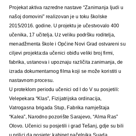
Projekat aktiva razredne nastave “Zanimanja ljudi u
našoj domovini” realizovan je u toku školske
2015/2016. godine. U projektu je učestvovalo 400
učenika, 17 učitelja. Uz veliku podršku roditelja,
menadžmenta škole i Općine Novi Grad ostvareni su
ciljevi projekta:da učenici obiđu veliki broj firmi,
fabrika, ustanova i upoznaju različita zanimanja, de
izrada dokumentarnog filma koji se može koristiti u
nastavnom procesu.
U proteklom periodu učenici od I do V su posjetili:
Velepekara “Klas”, Fizijatrijska ordinacija,
Vatrogasna brigada Stup, Fabrika namještaja
“Kalea”, Narodno pozorište Sarajevo, “Alma Ras”
Olovo. Učenici su posjetili i grad Tešanj, gdje su bili
u prilici da posjete: kabinet načelnika Suada