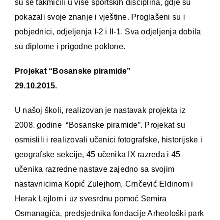
su se takmičili u više sportskih disciplina, gdje su
pokazali svoje znanje i vještine. Proglašeni su i
pobjednici, odjeljenja I-2 i II-1. Sva odjeljenja dobila
su diplome i prigodne poklone.
Projekat “Bosanske piramide”
29.10.2015.
U našoj školi, realizovan je nastavak projekta iz
2008. godine “Bosanske piramide”. Projekat su
osmislili i realizovali učenici fotografske, historijske i
geografske sekcije, 45 učenika IX razreda i 45
učenika razredne nastave zajedno sa svojim
nastavnicima Kopić Zulejhom, Crnčević Eldinom i
Herak Lejlom i uz svesrdnu pomoć Semira
Osmanagića, predsjednika fondacije Arheološki park