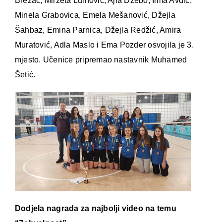
Brezac, Mirzeta Luinović, Ajla Džebo, Ilma Avdić,
Minela Grabovica, Emela Mešanović, Džejla
Šahbaz, Emina Parnica, Džejla Redžić, Amira
Muratović, Adla Maslo i Ema Pozder osvojila je 3.
mjesto. Učenice pripremao nastavnik Muhamed
Šetić.
Dodjela nagrada za najbolji video na temu