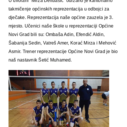
U dvorani “Mirza Delibašić” održano je kantonalno
takmičenje općinskih reprezentacija u odbojci za
dječake. Reprezentacija naše općine zauzela je 3.
mjesto. Učenici naše škole u reprezentaciji Općine
Novi Grad bili su: Ombaša Adin, Efendić Aldin,
Šabanija Sedin, Vatreš Amer, Korać Mirza i Mehović
Asmir. Trener reprezentacije Općine Novi Grad je bio
naš nastavnik Šetić Muhamed.