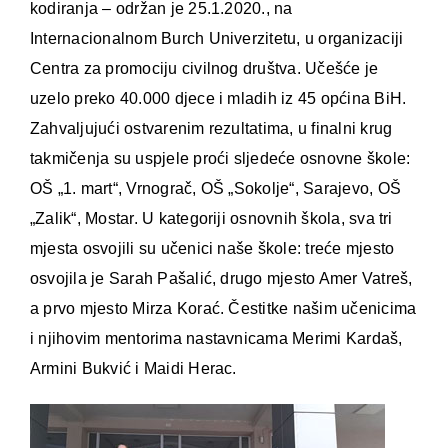
kodiranja – održan je 25.1.2020., na
Internacionalnom Burch Univerzitetu, u organizaciji
Centra za promociju civilnog društva. Učešće je
uzelo preko 40.000 djece i mladih iz 45 općina BiH.
Zahvaljujući ostvarenim rezultatima, u finalni krug
takmičenja su uspjele proći sljedeće osnovne škole:
OŠ „1. mart“, Vrnograč, OŠ „Sokolje“, Sarajevo, OŠ
„Zalik“, Mostar. U kategoriji osnovnih škola, sva tri
mjesta osvojili su učenici naše škole: treće mjesto
osvojila je Sarah Pašalić, drugo mjesto Amer Vatreš,
a prvo mjesto Mirza Korać. Čestitke našim učenicima
i njihovim mentorima nastavnicama Merimi Kardaš,
Armini Bukvić i Maidi Herac.